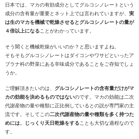
日本では、マカの有効成分としてグルコシノレートという
成分の含有量が重要とネット上では言われていますが、
実
は生のマカを機械で乾燥させるとグルコシノレートの量が
４倍以上になる
ことがわかっています。
そう聞くと機械乾燥がいいのか？と思いますよね。
そもそもグルコシノレートはダイコンやワサビといったア
ブラナ科の野菜にある辛味成分であることをご存知でしょ
うか。
ご理解頂きたいのは、
グルコシノレートの含有量だけがマ
カの効能を決めるものではない
のです。マカの効能は二次
代謝産物の量や種類に正比例しているとの説が専門家の主
流です。そしてこの
二次代謝産物の量や種類を多く持つた
めには、じっくり天日乾燥をする
ことも大切な過程なので
す。