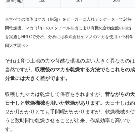
総量(mg)
100
167
208
※すべての検体はマカ（約5g）をビーカーに入れデシケーターで24時
間乾燥後、マカ（1g）のメタノール抽出により有機化合物全般の抽出
を実施しHPLCで分析。分析には株式会社ヤマノのマカを使用＜中村学
園大学調べ＞
それは育つ土地の力や苛酷な環境の違い大きく異なるのは
当然ですが、
収穫後のマカを乾燥する方法でもこれらの成
分量には大きく差がでます。
収穫したマカは乾燥して保存をされますが、
昔ながらの天
日干しと乾燥機械を用いた乾燥があります。
天日干しは約
２か月かかりとても手間暇がかかりますが、乾燥機械を使
うと数時間で乾燥させることが出来、作業効率も高いで
す。