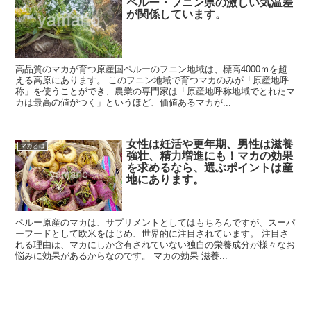
ペルー・フニン県の激しい気温差
が関係しています。
高品質のマカが育つ原産国ペルーのフニン地域は、標高4000ｍを超
える高原にあります。 このフニン地域で育つマカのみが「原産地呼
称」を使うことができ、農業の専門家は「原産地呼称地域でとれたマ
カは最高の値がつく」というほど、価値あるマカが...
女性は妊活や更年期、男性は滋養
マカとは
強壮、精力増進にも！マカの効果
を求めるなら、選ぶポイントは産
地にあります。
ペルー原産のマカは、サプリメントとしてはもちろんですが、スーパ
ーフードとして欧米をはじめ、世界的に注目されています。 注目さ
れる理由は、マカにしか含有されていない独自の栄養成分が様々なお
悩みに効果があるからなのです。 マカの効果 滋養...