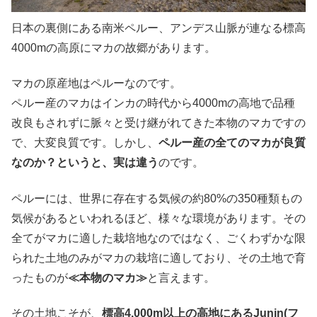
日本の裏側にある南米ペルー、アンデス山脈が連なる標高
4000mの高原にマカの故郷があります。
マカの原産地はペルーなのです。
ペルー産のマカはインカの時代から4000mの高地で品種
改良もされずに脈々と受け継がれてきた本物のマカですの
で、大変良質です。しかし、
ペルー産の全てのマカが良質
なのか？というと、実は違う
のです。
ペルーには、世界に存在する気候の約80%の350種類もの
気候があるといわれるほど、様々な環境があります。その
全てがマカに適した栽培地なのではなく、ごくわずかな限
られた土地のみがマカの栽培に適しており、その土地で育
ったものが
≪本物のマカ≫
と言えます。
その土地こそが、
標高4,000m以上の高地にあるJunin(フ