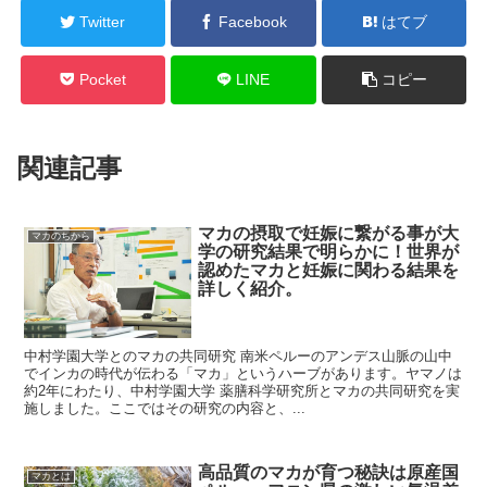
Twitter
Facebook
はてブ
Pocket
LINE
コピー
関連記事
マカの摂取で妊娠に繋がる事が大
マカのちから
学の研究結果で明らかに！世界が
認めたマカと妊娠に関わる結果を
詳しく紹介。
中村学園大学とのマカの共同研究 南米ペルーのアンデス山脈の山中
でインカの時代が伝わる「マカ」というハーブがあります。ヤマノは
約2年にわたり、中村学園大学 薬膳科学研究所とマカの共同研究を実
施しました。ここではその研究の内容と、...
高品質のマカが育つ秘訣は原産国
マカとは